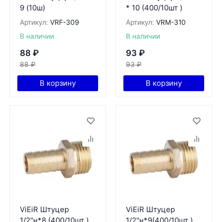
9 (10ш)
* 10 (400/10шт )
Артикул:
VRF-309
Артикул:
VRМ-310
В наличии
В наличии
88
₽
93
₽
88
₽
93
₽
В корзину
В корзину
ViEiR Штуцер
ViEiR Штуцер
1/2"н*8 (400/10шт )
1/2"н*9(400/10шт )